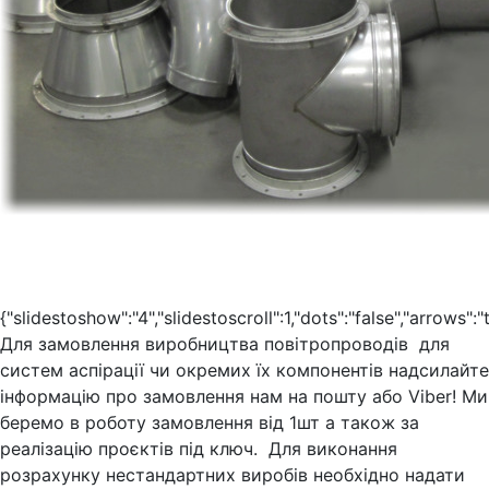
{"slidestoshow":"4","slidestoscroll":1,"dots":"false","arrows":
Для замовлення виробництва повітропроводів для
систем аспірації чи окремих їх компонентів надсилайте
інформацію про замовлення нам на пошту або Viber! Ми
беремо в роботу замовлення від 1шт а також за
реалізацію проєктів під ключ. Для виконання
розрахунку нестандартних виробів необхідно надати