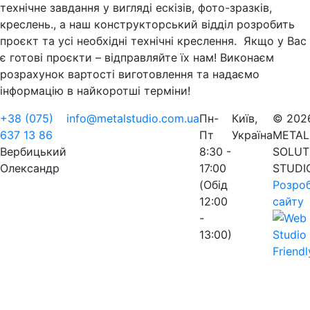
технічне завдання у вигляді ескізів, фото-зразків,
креслень., а наш конструкторський відділ розробить
проєкт та усі необхідні технічні креслення. Якщо у Вас
є готові проєкти – відправляйте їх нам! Виконаєм
розрахунок вартості виготовлення та надаємо
інформацію в найкоротші терміни!
+38 (075)
info@metalstudio.com.ua
Пн-
Київ,
© 202
637 13 86
Пт
Україна
METAL
Вербицький
8:30 -
SOLUT
Олександр
17:00
STUDI
(Обід
Розро
12:00
сайту
-
13:00)