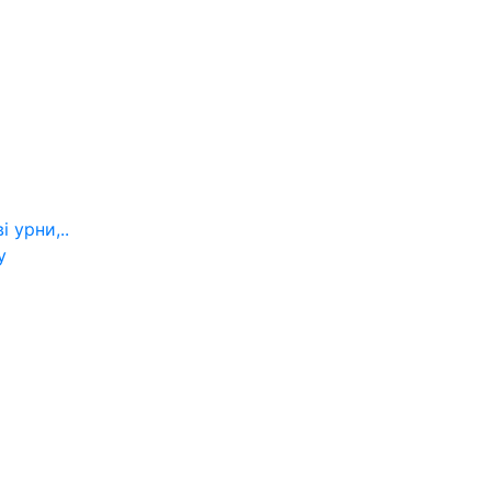
 урни,..
у