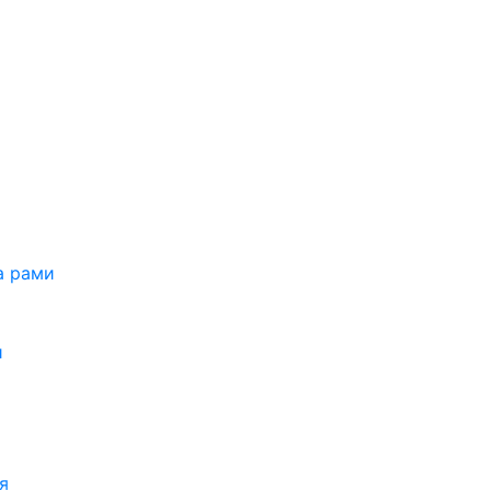
а рами
и
я