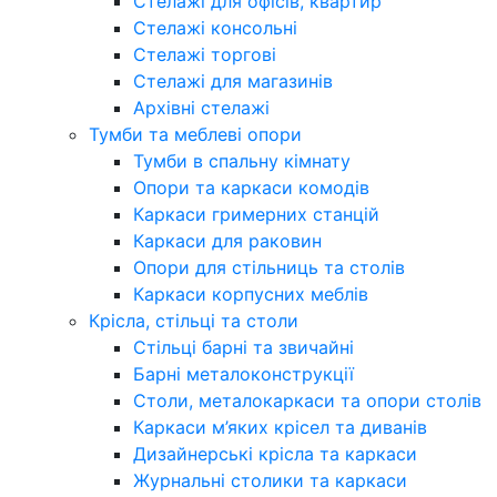
Стелажі для офісів, квартир
Стелажі консольні
Стелажі торгові
Стелажі для магазинів
Архівні стелажі
Тумби та меблеві опори
Тумби в спальну кімнату
Опори та каркаси комодів
Каркаси гримерних станцій
Каркаси для раковин
Опори для стільниць та столів
Каркаси корпусних меблів
Крісла, стільці та столи
Стільці барні та звичайні
Барні металоконструкції
Столи, металокаркаси та опори столів
Каркаси м’яких крісел та диванів
Дизайнерські крісла та каркаси
Журнальні столики та каркаси