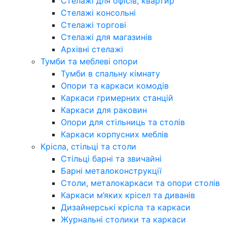
Стелажі для офісів, квартир
Стелажі консольні
Стелажі торгові
Стелажі для магазинів
Архівні стелажі
Тумби та меблеві опори
Тумби в спальну кімнату
Опори та каркаси комодів
Каркаси гримерних станцій
Каркаси для раковин
Опори для стільниць та столів
Каркаси корпусних меблів
Крісла, стільці та столи
Стільці барні та звичайні
Барні металоконструкції
Столи, металокаркаси та опори столів
Каркаси м’яких крісел та диванів
Дизайнерські крісла та каркаси
Журнальні столики та каркаси