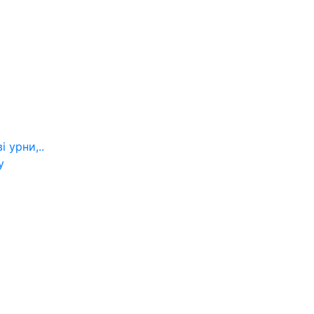
 урни,..
у