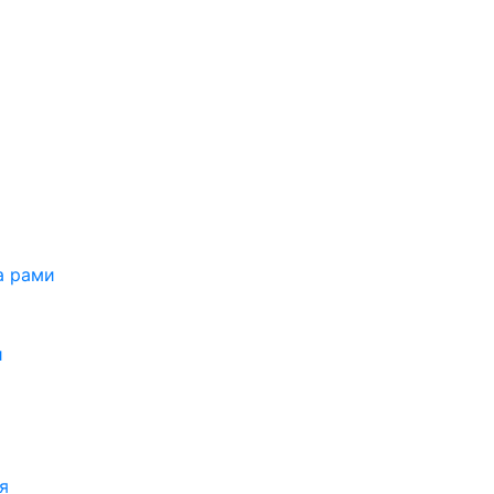
а рами
и
я